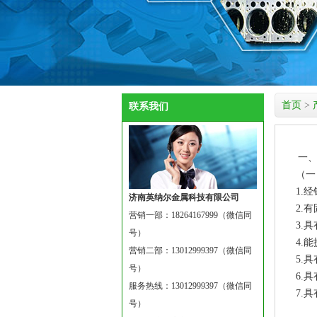
首页
>
联系我们
一、
（一
1.
济南英纳尔金属科技有限公司
2.
营销一部：18264167999（微信同
3.
号）
4.
营销二部：13012999397（微信同
5.
号）
6.
服务热线：13012999397（微信同
7.
号）