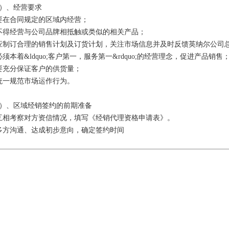
）、经营要求
要在合同规定的区域内经营；
不得经营与公司品牌相抵触或类似的相关产品；
应制订合理的销售计划及订货计划，关注市场信息并及时反馈英纳尔公司
必须本着&ldquo;客户第一，服务第一&rdquo;的经营理念，促进产品销售
要充分保证客户的供货量；
统一规范市场运作行为。
）、区域经销签约的前期准备
互相考察对方资信情况，填写《经销代理资格申请表》。
多方沟通、达成初步意向，确定签约时间