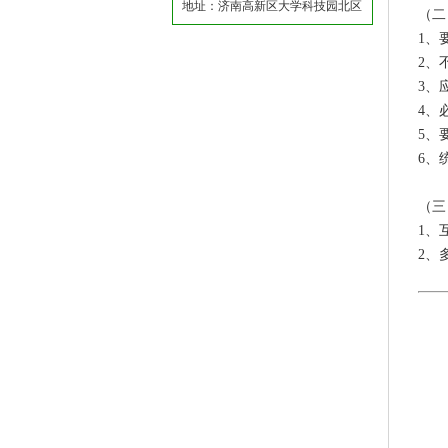
地址：济南高新区大学科技园北区
（二
1、
2、
3、
4、
5、
6、
（三
1、
2、