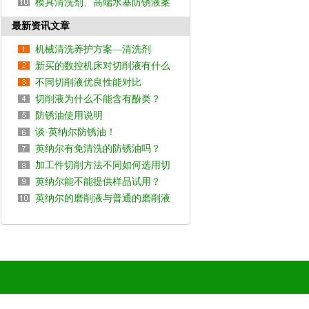
模具清洗剂、高端水基防锈液案
CL102案例
例
最新资讯文章
机械清洗养护方案—清洗剂
新买的数控机床对切削液有什么
不同切削液优良性能对比
要求吗？
切削液为什么不能含有酚类？
防锈油使用说明
谈·英纳尔防锈油！
英纳尔有免清洗的防锈油吗？
加工件切削方法不同如何选用切
英纳尔能不能提供样品试用？
削液?
英纳尔的磨削液与普通的磨削液
有何不同？