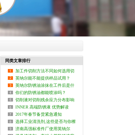
同类文章排行
加工件切削方法不同如何选用切
英纳尔能不能提供样品试用？
削液?
英纳尔防锈油涂抹在工件后是什
你们的防锈油都能喷涂吗？
么颜色？
切削液对切削残余应力分布影响
INNER 高端防锈液 优势解读
的实验研究
2017年春节备货紧急通知
选择工业清洗剂,这些是否与你檫
济南高强标准件厂使用英纳尔
肩而过！